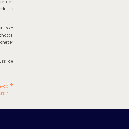
dre des
endu au
un rôle
cheter.
acheter
ussi de
 avec
urs ?