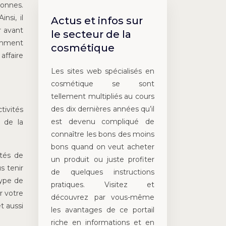
sonnes.
nsi, il
Actus et infos sur
r avant
le secteur de la
mment
cosmétique
affaire
Les sites web spécialisés en
cosmétique se sont
tellement multipliés au cours
des dix dernières années qu’il
ivités
est devenu compliqué de
s de la
connaître les bons des moins
bons quand on veut acheter
utés de
un produit ou juste profiter
s tenir
de quelques instructions
type de
pratiques. Visitez et
r votre
découvrez par vous-même
et aussi
les avantages de ce portail
riche en informations et en