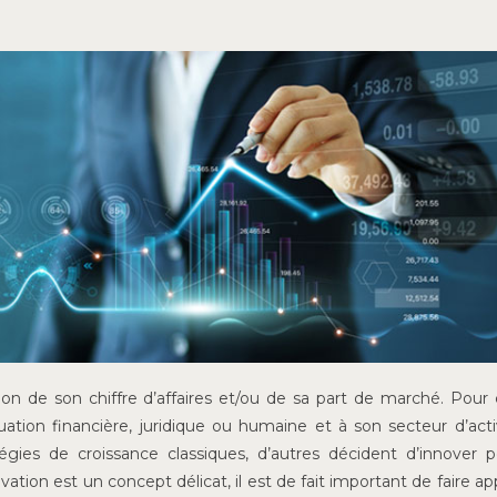
ion de son chiffre d’affaires et/ou de sa part de marché. Pour c
ion financière, juridique ou humaine et à son secteur d’activ
tégies de croissance classiques, d’autres décident d’innover 
tion est un concept délicat, il est de fait important de faire ap