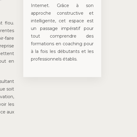
t
Internet. Grâce à son
approche constructive et
intelligente, cet espace est
t flou.
un passage impératif pour
érentes
tout comprendre des
r-faire
formations en coaching pour
reprise
à la fois les débutants et les
mettent
professionnels établis.
tout en
sultant
ue soit
vation,
oir les
âce aux