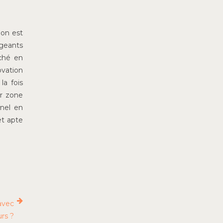
ion est
igeants
ché en
ovation
la fois
ur zone
nnel en
et apte
 avec
urs ?