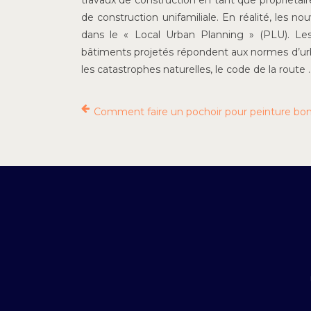
travaux de construction en tant que propriétaire
de construction unifamiliale. En réalité, les n
dans le « Local Urban Planning » (PLU). Les
bâtiments projetés répondent aux normes d’urba
les catastrophes naturelles, le code de la route 
Comment faire un pochoir pour peinture bo