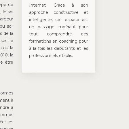
type de
Internet. Grâce à son
 le sol
approche constructive et
 largeur
intelligente, cet espace est
du sol.
un passage impératif pour
s de la
tout comprendre des
uis le
formations en coaching pour
n ou la
à la fois les débutants et les
010, la
professionnels établis.
e être
normes
ement à
ondre à
 Normes
cer les