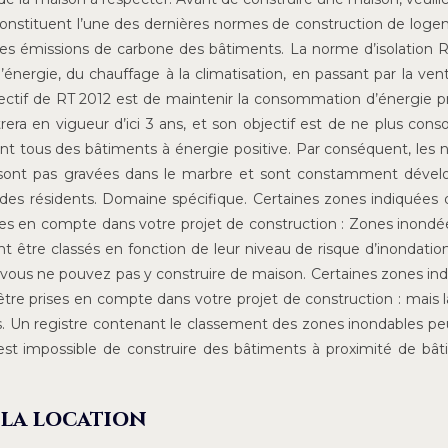
constituent l’une des dernières normes de construction de log
 les émissions de carbone des bâtiments. La norme d’isolation 
ergie, du chauffage à la climatisation, en passant par la venti
bjectif de RT 2012 est de maintenir la consommation d’énergie p
ra en vigueur d’ici 3 ans, et son objectif est de ne plus co
sont tous des bâtiments à énergie positive. Par conséquent, les
e sont pas gravées dans le marbre et sont constamment déve
 des résidents. Domaine spécifique. Certaines zones indiquées 
ses en compte dans votre projet de construction : Zones inondé
nt être classés en fonction de leur niveau de risque d’inondation
, vous ne pouvez pas y construire de maison. Certaines zones in
être prises en compte dans votre projet de construction : mais 
s. Un registre contenant le classement des zones inondables pe
Il est impossible de construire des bâtiments à proximité de bâ
 la location