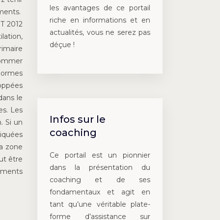
les avantages de ce portail
ements.
riche en informations et en
RT 2012
actualités, vous ne serez pas
lation,
déçue !
rimaire
nsommer
 normes
loppées
dans le
es. Les
Infos sur le
. Si un
coaching
diquées
la zone
Ce portail est un pionnier
ut être
dans la présentation du
timents
coaching et de ses
fondamentaux et agit en
tant qu’une véritable plate-
forme d’assistance sur