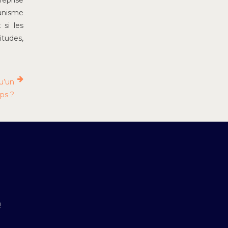
reprise
banisme
 si les
itudes,
u’un
ps ?
!