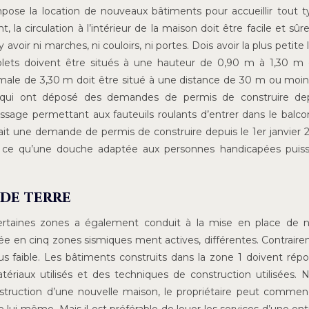
mpose la location de nouveaux bâtiments pour accueillir tout 
 la circulation à l’intérieur de la maison doit être facile et sûre,
y avoir ni marches, ni couloirs, ni portes. Dois avoir la plus petite
volets doivent être situés à une hauteur de 0,90 m à 1,30 m 
male de 3,30 m doit être situé à une distance de 30 m ou moin
 qui ont déposé des demandes de permis de construire dep
passage permettant aux fauteuils roulants d’entrer dans le balco
fait une demande de permis de construire depuis le 1er janvier 2
à ce qu’une douche adaptée aux personnes handicapées puiss
 de terre
ertaines zones a également conduit à la mise en place de 
isée en cinq zones sismiques ment actives, différentes. Contrair
lus faible. Les bâtiments construits dans la zone 1 doivent rép
atériaux utilisés et des techniques de construction utilisées.
onstruction d’une nouvelle maison, le propriétaire peut commen