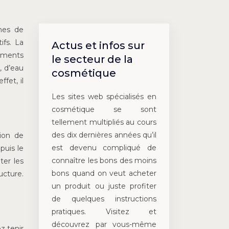
rmes de
ifs. La
Actus et infos sur
timents
le secteur de la
, d’eau
cosmétique
fet, il
Les sites web spécialisés en
cosmétique se sont
tellement multipliés au cours
des dix dernières années qu’il
tion de
est devenu compliqué de
puis le
connaître les bons des moins
ter les
bons quand on veut acheter
ucture.
un produit ou juste profiter
de quelques instructions
pratiques. Visitez et
découvrez par vous-même
z tenir