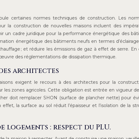
tipule certaines normes techniques de construction. Les no
r la construction de nouvelles maisons incluent des impérat
ir un cadre juridique pour la performance énergétique des bâ
ommation énergétique des bâtiments neufs en termes d’éclairage
hauffage ; et réduire les émissions de gaz à effet de serre. En ef
en œuvre des réglementations de dissipation thermique.
 des architectes
sons exigent le recours à des architectes pour la construc
r les zones agricoles. Cette obligation est entrée en vigueur de
ncher doit remplacer SHON (surface de plancher nette) pour évi
effet, la surface au sol réduit l’épaisseur et l’isolation de la str
 logements : respect du PLU.
e la maison à respecter. Avant de construire une maison, veuille