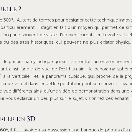
uelle ?
ite 360°… Autant de termes pour désigner cette technique innov
particulièrement. Il s’agit en fait d’un moyen qui permet de sim
 l’on parle souvent de visite d’un bien immobilier, la visite virtue
s ou des sites historiques, qui peuvent ne plus exister physi
ive : le panorama cylindrique qui sert à montrer un environnemen
ant ainsi l’angle de vue de l’œil humain ; le panorama sphéri
 à la verticale ; et le panorama cubique, qui, proche de la pro
 cube virtuel dans lequel le spectateur peut se mouvoir. L’ava
de vue différents ainsi qu’une vidéo de démonstration dans une 
our vous éclaircir un peu plus sur le sujet, visionnez ces échantil
elle en 3D
360°
, il faut avoir en sa possession une banque de photos d’