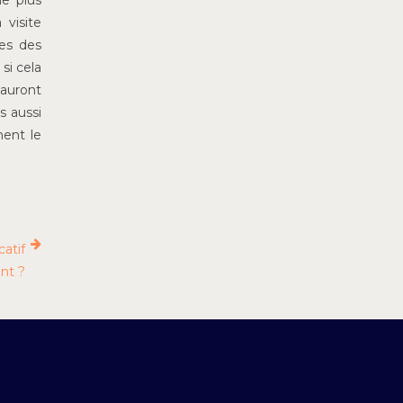
ne plus
 visite
tes des
si cela
’auront
s aussi
ment le
catif
nt ?