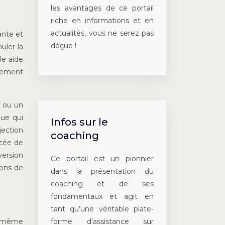
les avantages de ce portail
riche en informations et en
actualités, vous ne serez pas
ante et
déçue !
uler la
lle aide
quement
t ou un
que qui
Infos sur le
jection
coaching
ncée de
version
Ce portail est un pionnier
lons de
dans la présentation du
coaching et de ses
fondamentaux et agit en
tant qu’une véritable plate-
forme d’assistance sur
un même