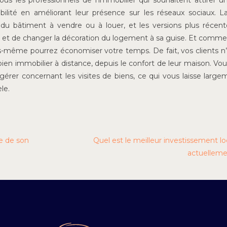
s les professionnels de l’immobilier qui souhaitent attirer u
bilité en améliorant leur présence sur les réseaux sociaux. La
 du bâtiment à vendre ou à louer, et les versions plus récen
er et de changer la décoration du logement à sa guise. Et comme 
vous-même pourrez économiser votre temps. De fait, vos clients n
 bien immobilier à distance, depuis le confort de leur maison. Vou
érer concernant les visites de biens, ce qui vous laisse large
le.
e de son
Quel est le meilleur investissement lo
actuelleme