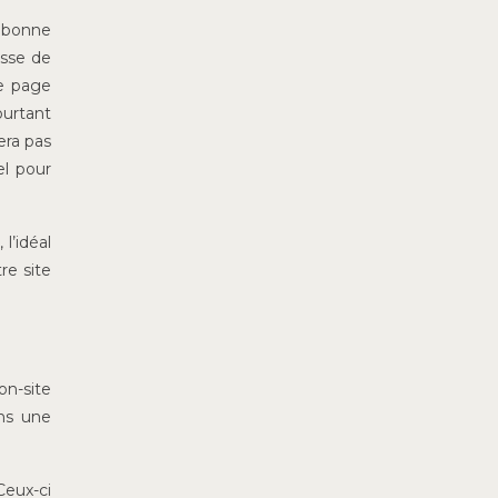
 bonne
esse de
re page
ourtant
era pas
el pour
l’idéal
re site
on-site
ans une
Ceux-ci