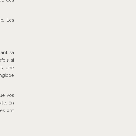
et. Ces
ic. Les
tant sa
ois, si
rs, une
englobe
que vos
ite. En
les ont