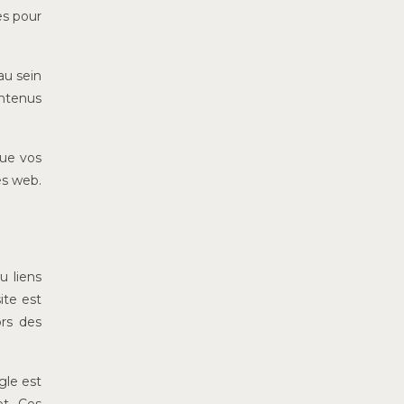
es pour
au sein
ontenus
que vos
es web.
u liens
ite est
ors des
gle est