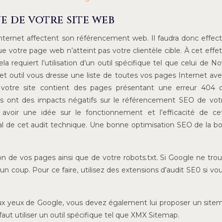
e de votre site web
Internet affectent son référencement web. Il faudra donc effec
e votre page web n’atteint pas votre clientèle cible. À cet effet, 
la requiert l’utilisation d’un outil spécifique tel que celui de 
Cet outil vous dresse une liste de toutes vos pages Internet ave
 si votre site contient des pages présentant une erreur 404
es ont des impacts négatifs sur le référencement SEO de votr
avoir une idée sur le fonctionnement et l’efficacité de cet
ial de cet audit technique. Une bonne optimisation SEO de la b
tion de vos pages ainsi que de votre robots.txt. Si Google ne tro
un coup. Pour ce faire, utilisez des extensions d’audit SE0 si vo
e aux yeux de Google, vous devez également lui proposer un site
 faut utiliser un outil spécifique tel que XMX Sitemap.