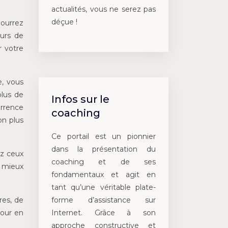
actualités, vous ne serez pas
déçue !
pourrez
eurs de
r votre
e, vous
plus de
Infos sur le
urrence
coaching
on plus
Ce portail est un pionnier
dans la présentation du
ez ceux
coaching et de ses
r mieux
fondamentaux et agit en
tant qu’une véritable plate-
forme d’assistance sur
res, de
Internet. Grâce à son
Pour en
approche constructive et