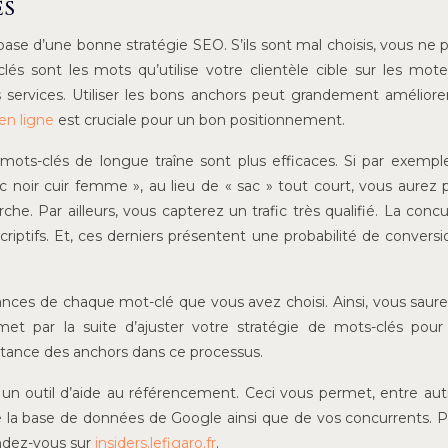
és
ase d’une bonne stratégie SEO. S’ils sont mal choisis, vous ne 
lés sont les mots qu’utilise votre clientèle cible sur les mot
 services. Utiliser les bons anchors peut grandement améliore
en ligne
est cruciale pour un bon positionnement.
mots-clés de longue traîne sont plus efficaces. Si par exempl
ac noir cuir femme », au lieu de « sac » tout court, vous aurez 
he. Par ailleurs, vous capterez un trafic très qualifié. La conc
scriptifs. Et, ces derniers présentent une probabilité de conversi
ces de chaque mot-clé que vous avez choisi. Ainsi, vous saur
met par la suite d’ajuster votre stratégie de mots-clés pou
portance des anchors dans ce processus.
un outil d’aide au référencement. Ceci vous permet, entre aut
de la base de données de Google ainsi que de vos concurrents. 
rendez-vous sur
insiders.lefigaro.fr
.