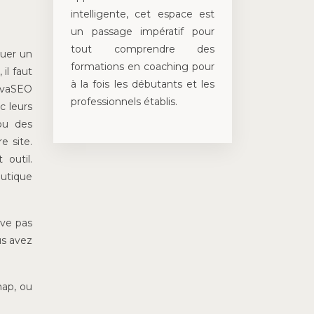
intelligente, cet espace est
un passage impératif pour
tout comprendre des
tuer un
formations en coaching pour
il faut
à la fois les débutants et les
NovaSEO
professionnels établis.
c leurs
 ou des
e site.
 outil.
outique
uve pas
us avez
map, ou