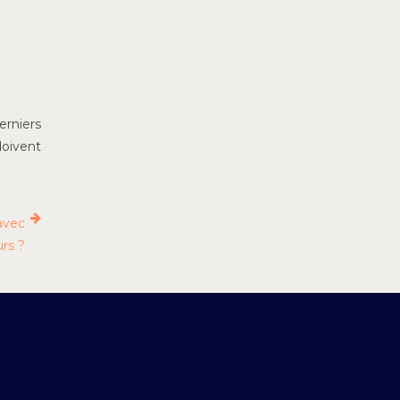
erniers
doivent
 avec
urs ?