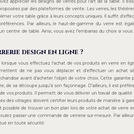
uvez apprécier les designs de verres pour l’art de la table. Il exi
 proposées par des plateformes de vente. Les verres, les théière
r votre table grâce à leurs concepts uniques. Il suffit d’effec
 préférences. Par ailleurs, le haut-de-gamme du verre est ég
 un centre de table. Ainsi, vous avez l’embarras du choix si vous
erie design en ligne ?
e lorsque vous effectuez l’achat de vos produits en verre en lig
rmettent de ne pas vous déplacer et d’effectuer un achat sé
archandise avant d’acheter l’objet de votre choix. Cette garantie
re, de sa découpe jusqu’à son façonnage. D’ailleurs, il est préfér
de vos produits. Il permett de vous délivrer un travail de qualité 
es des vitrages doivent certifier leurs produits de manière à gara
t possible de trouver un bon plan lors de votre achat de verre en
 voulez passer une commande de verrerie sur-mesure. Par ailleurs,
tué en toute sécurité.