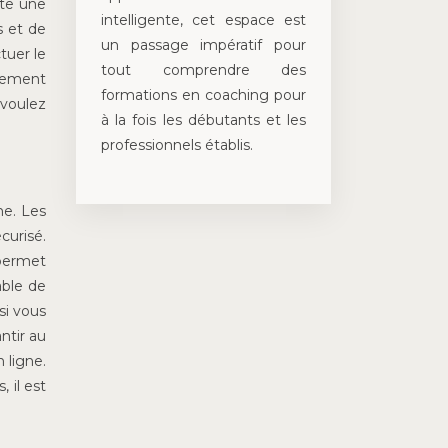
ste une
intelligente, cet espace est
s et de
un passage impératif pour
tuer le
tout comprendre des
alement
formations en coaching pour
 voulez
à la fois les débutants et les
professionnels établis.
ne. Les
curisé.
 permet
able de
si vous
ntir au
 ligne.
 il est