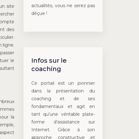
actualités, vous ne serez pas
un site
déçue !
hercher
 compte
ant des
culier.
 ligne.
 passer
Infos sur le
tuer le
coaching
sultant
Ce portail est un pionnier
dans la présentation du
coaching et de ses
ombreux
fondamentaux et agit en
gammes
tant qu’une véritable plate-
pour la
forme d’assistance sur
xemple,
Internet. Grâce à son
 aspect
approche constructive et