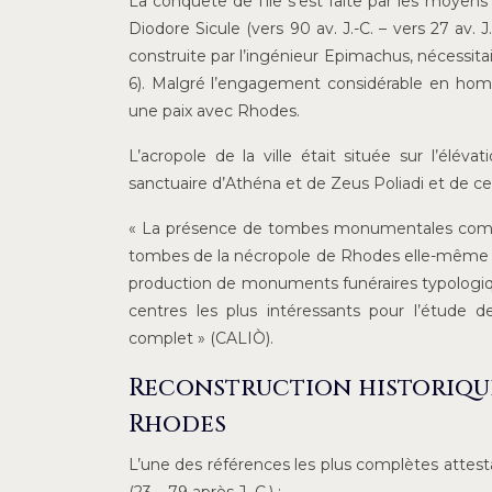
La conquête de l’île s’est faite par les moyens l
Diodore Sicule (vers 90 av. J.-C. – vers 27 av. 
construite par l’ingénieur Epimachus, nécessi
6). Malgré l’engagement considérable en hom
une paix avec Rhodes.
L’acropole de la ville était située sur l’élév
sanctuaire d’Athéna et de Zeus Poliadi et de cel
« La présence de tombes monumentales comme
tombes de la nécropole de Rhodes elle-même ou
production de monuments funéraires typologiqu
centres les plus intéressants pour l’étude d
complet » (CALIÒ).
Reconstruction historiqu
Rhodes
L’une des références les plus complètes attesta