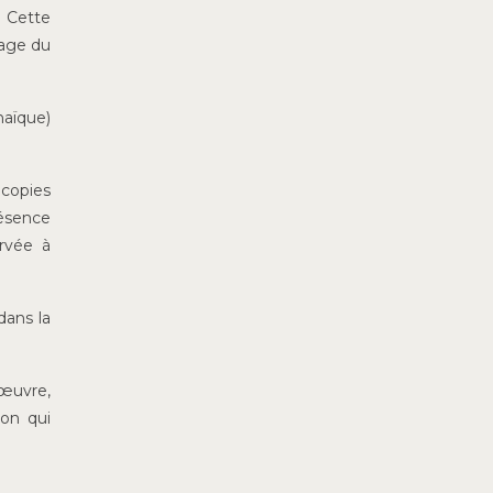
 Cette
lage du
haïque)
 copies
résence
ervée à
dans la
’œuvre,
ion qui