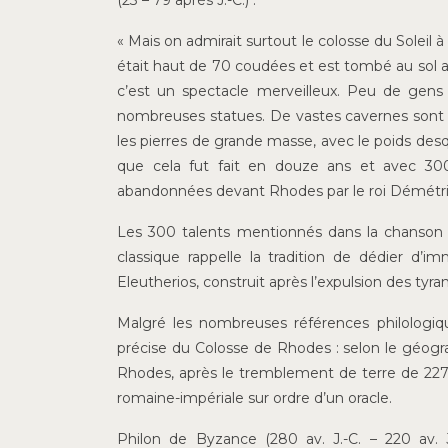
(23 – 79 après J.-C.) :
« Mais on admirait surtout le colosse du Soleil 
était haut de 70 coudées et est tombé au sol a
c’est un spectacle merveilleux. Peu de gens
nombreuses statues. De vastes cavernes sont ou
les pierres de grande masse, avec le poids desqu
que cela fut fait en douze ans et avec 30
abandonnées devant Rhodes par le roi Démétrius
Les 300 talents mentionnés dans la chanson ont
classique rappelle la tradition de dédier d
Eleutherios, construit après l’expulsion des tyr
Malgré les nombreuses références philologiques
précise du Colosse de Rhodes : selon le géograph
Rhodes, après le tremblement de terre de 227 –
romaine-impériale sur ordre d’un oracle.
Philon de Byzance (280 av. J.-C. – 220 av. J