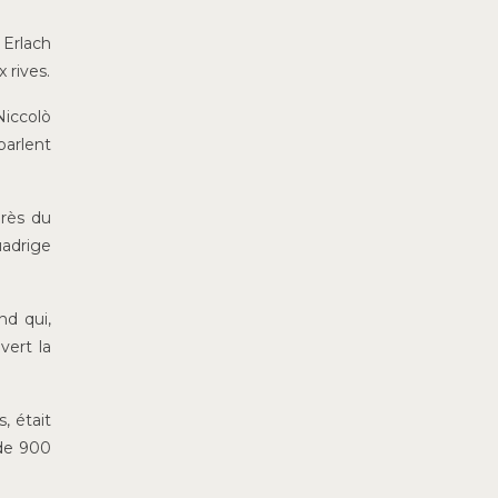
 Erlach
 rives.
Niccolò
parlent
près du
uadrige
nd qui,
vert la
, était
 de 900