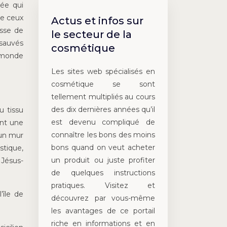
gée qui
de ceux
Actus et infos sur
osse de
le secteur de la
t sauvés
cosmétique
u monde
Les sites web spécialisés en
cosmétique se sont
tellement multipliés au cours
des dix dernières années qu’il
u tissu
est devenu compliqué de
ant une
connaître les bons des moins
’un mur
bons quand on veut acheter
stique,
un produit ou juste profiter
 Jésus-
de quelques instructions
pratiques. Visitez et
’île de
découvrez par vous-même
les avantages de ce portail
riche en informations et en