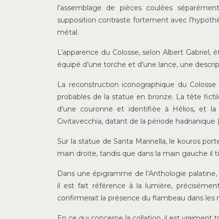
l’assemblage de pièces coulées séparément
supposition contraste fortement avec l’hypothès
métal.
L’apparence du Colosse, selon Albert Gabriel, é
équipé d’une torche et d’une lance, une descript
La reconstruction iconographique du Colosse a
probables de la statue en bronze. La tête fict
d’une couronne et identifiée à Hélios, et l
Civitavecchia, datant de la période hadrianique (1
Sur la statue de Santa Marinella, le kouros por
main droite, tandis que dans la main gauche il t
Dans une épigramme de l’Anthologie palatine,
il est fait référence à la lumière, précisémen
confirmerait la présence du flambeau dans les
En ce qui concerne la collation, il est vraiment 