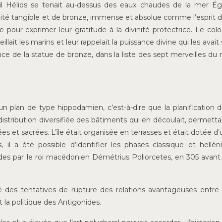
leil Hélios se tenait au-dessus des eaux chaudes de la mer É
vinité tangible et de bronze, immense et absolue comme l’esprit 
e pour exprimer leur gratitude à la divinité protectrice. Le col
illait les marins et leur rappelait la puissance divine qui les avai
ence de la statue de bronze, dans la liste des sept merveilles d
 un plan de type hippodamien, c’est-à-dire que la planification d
 distribution diversifiée des bâtiments qui en découlait, permett
ées et sacrées. L’île était organisée en terrasses et était dotée d
il a été possible d’identifier les phases classique et helléni
des par le roi macédonien Démétrius Poliorcetes, en 305 avant
 des tentatives de rupture des relations avantageuses entre l
 la politique des Antigonides.