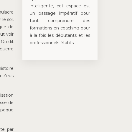
intelligente, cet espace est
mulacre
un passage impératif pour
le sol,
tout comprendre des
 que de
formations en coaching pour
ut voir
à la fois les débutants et les
 On dit
professionnels établis.
guerre
istoire
du Zeus
isation
osse de
’époque
ite par