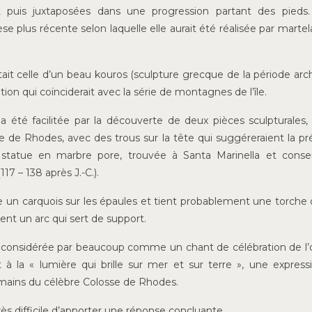
 puis juxtaposées dans une progression partant des pieds.
e plus récente selon laquelle elle aurait été réalisée par marte
tait celle d’un beau kouros (sculpture grecque de la période arc
ion qui coïnciderait avec la série de montagnes de l’île.
 été facilitée par la découverte de deux pièces sculpturales,
ile de Rhodes, avec des trous sur la tête qui suggéreraient la p
a statue en marbre pore, trouvée à Santa Marinella et cons
17 – 138 après J.-C.).
te un carquois sur les épaules et tient probablement une torche 
ient un arc qui sert de support.
 considérée par beaucoup comme un chant de célébration de l
t à la « lumière qui brille sur mer et sur terre », une express
 mains du célèbre Colosse de Rhodes.
très difficile d’apporter une réponse concluante.