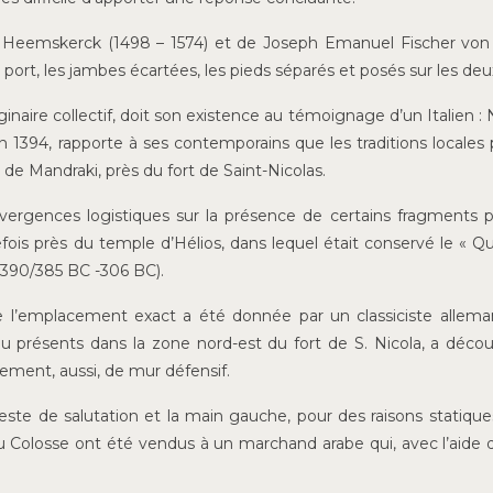
n Heemskerck (1498 – 1574) et de Joseph Emanuel Fischer von
u port, les jambes écartées, les pieds séparés et posés sur les deux
naire collectif, doit son existence au témoignage d’un Italien : 
1394, rapporte à ses contemporains que les traditions locales 
de Mandraki, près du fort de Saint-Nicolas.
ivergences logistiques sur la présence de certains fragments 
efois près du temple d’Hélios, dans lequel était conservé le « Q
e (390/385 BC -306 BC).
de l’emplacement exact a été donnée par un classiciste allema
u présents dans la zone nord-est du fort de S. Nicola, a décou
lement, aussi, de mur défensif.
este de salutation et la main gauche, pour des raisons statiques
u Colosse ont été vendus à un marchand arabe qui, avec l’aide