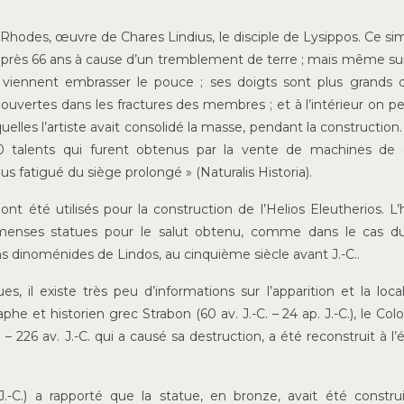
à Rhodes, œuvre de Chares Lindius, le disciple de Lysippos. Ce si
près 66 ans à cause d’un tremblement de terre ; mais même sur 
 viennent embrasser le pouce ; ses doigts sont plus grands
vertes dans les fractures des membres ; et à l’intérieur on pe
elles l’artiste avait consolidé la masse, pendant la construction.
0 talents qui furent obtenus par la vente de machines de 
 fatigué du siège prolongé » (Naturalis Historia).
 été utilisés pour la construction de l’Helios Eleutherios. L’h
’immenses statues pour le salut obtenu, comme dans le cas 
ans dinoménides de Lindos, au cinquième siècle avant J.-C..
, il existe très peu d’informations sur l’apparition et la local
e et historien grec Strabon (60 av. J.-C. – 24 ap. J.-C.), le Col
 226 av. J.-C. qui a causé sa destruction, a été reconstruit à l
.-C.) a rapporté que la statue, en bronze, avait été constru