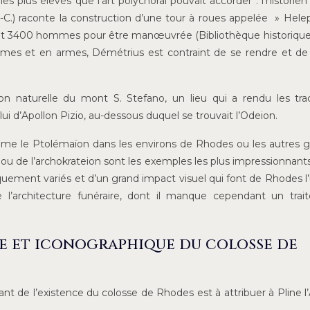
es plus élevés que l’art polychoral pouvait accorder : l’historien s
J.-C.) raconte la construction d’une tour à roues appelée » Helepo
tait 3400 hommes pour être manœuvrée (Bibliothèque historique,
mes et en armes, Démétrius est contraint de se rendre et de
ation naturelle du mont S. Stefano, un lieu qui a rendu les tr
ui d’Apollon Pizio, au-dessous duquel se trouvait l’Odeion.
 le Ptolémaïon dans les environs de Rhodes ou les autres g
 de l’archokrateion sont les exemples les plus impressionnant
ement variés et d’un grand impact visuel qui font de Rhodes l
e l’architecture funéraire, dont il manque cependant un tra
e et iconographique du colosse de
nt de l’existence du colosse de Rhodes est à attribuer à Pline l